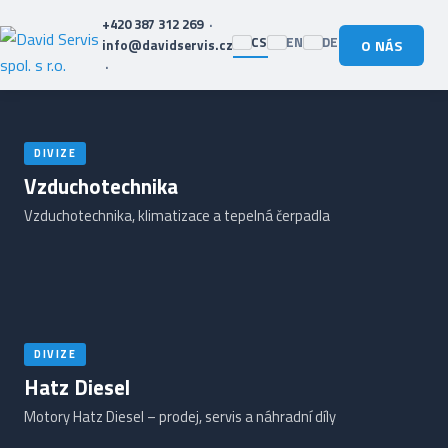
+420 387 312 269
·
CS
EN
DE
info@davidservis.cz
O NÁS
·
DIVIZE
Vzduchotechnika
Vzduchotechnika, klimatizace a tepelná čerpadla
DIVIZE
Hatz Diesel
Motory Hatz Diesel – prodej, servis a náhradní díly